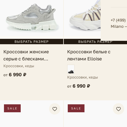
Плат
Всё 
Всё в
Толс
+7 (499)
Milano 
Трик
Футб
ВЫБРАТЬ РАЗМЕР
ВЫБРАТЬ РАЗМЕР
Кроссовки женские
Кроссовки белые с
Юбк
серые с блесками
лентами Elloise
Всё 
Cezanne
Кроссовки, кеды
6 990 ₽
от
Кроссовки, кеды
6 990 ₽
от
SALE
SALE