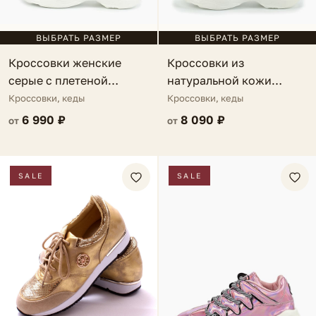
ВЫБРАТЬ РАЗМЕР
ВЫБРАТЬ РАЗМЕР
Кроссовки женские
Кроссовки из
серые с плетеной
натуральной кожи
вставкой Chanel
серые Fabienne
Кроссовки, кеды
Кроссовки, кеды
6 990 ₽
8 090 ₽
от
от
SALE
SALE