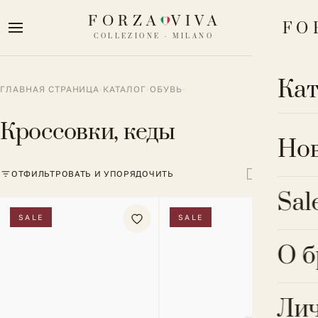
FORZA
VIVA
FO
COLLEZIONE · MILANO
Кат
ГЛАВНАЯ СТРАНИЦА
·
КАТАЛОГ
·
ОБУВЬ
·
Кроссовки, кеды
ОДЕ
Но
Блуз
ОТФИЛЬТРОВАТЬ И УПОРЯДОЧИТЬ
ОБУ
Sal
Брюк
Боти
SALE
SALE
БИЖ
Верх
Крос
О 
Брас
Комб
АКС
Сапо
Всё 
Кос
Лич
Сумк
Туфл
Весь к