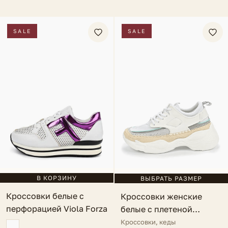
SALE
SALE
В КОРЗИНУ
ВЫБРАТЬ РАЗМЕР
Кроссовки белые с
Кроссовки женские
перфорацией Viola Forza
белые с плетеной
вставкой Chanel
Кроссовки, кеды