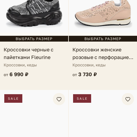
ВЫБРАТЬ РАЗМЕР
ВЫБРАТЬ РАЗМЕР
Кроссовки черные с
Кроссовки женские
пайетками Fleurine
розовые с перфорацией
Suzi
Кроссовки, кеды
Кроссовки, кеды
6 990 ₽
3 730 ₽
от
от
SALE
SALE