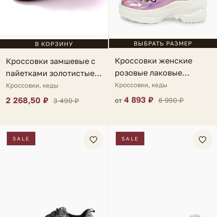
ВЫБРАТЬ РАЗМЕР
В КОРЗИНУ
Кроссовки женские
Кроссовки замшевые с
розовые лаковые
пайетками золотистые
Chantae
Acate
Кроссовки, кеды
Кроссовки, кеды
4 893 ₽
2 268,50 ₽
6 990 ₽
3 490 ₽
от
SALE
SALE