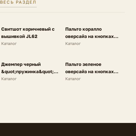
ВЕСЬ РАЗДЕЛ
FV
FV
Свитшот коричневый с
Пальто коралло
NEW
SALE
вышивкой JL62
оверсайз на кнопках
A62
Каталог
Каталог
FV
FV
Джемпер черный
Пальто зеленое
NEW
SALE
&quot;пружинка&quot;
оверсайз на кнопках
N25
A62
Каталог
Каталог