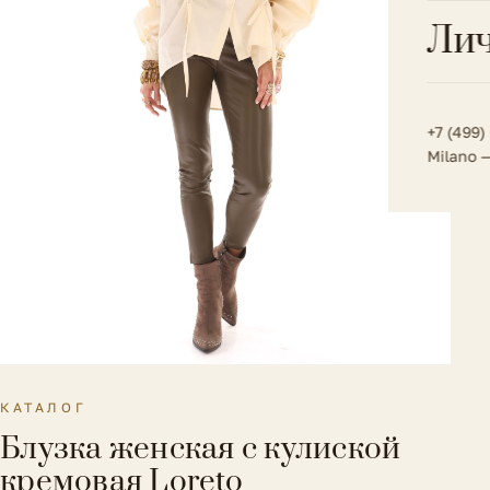
Всё 
Кос
Лич
Сумк
Туфл
Весь к
Плат
Всё 
Всё в
Толс
+7 (499)
Milano 
Трик
Футб
Юбк
Всё 
КАТАЛОГ
Блузка женская с кулиской
кремовая Loreto