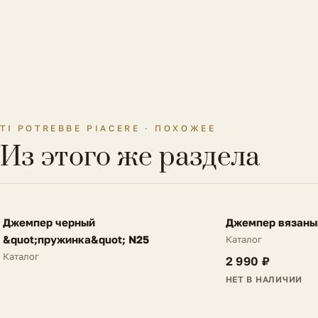
TI POTREBBE PIACERE · ПОХОЖЕЕ
Из этого же раздела
FV
FV
Джемпер черный
Джемпер вязаный
NEW
NEW
&quot;пружинка&quot; N25
Каталог
Каталог
2 990 ₽
НЕТ В НАЛИЧИИ