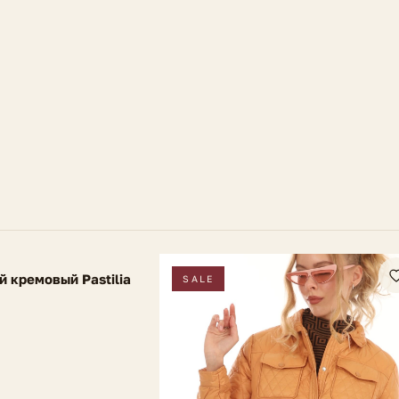
Параметры мод
Размер на мод
 кремовый Pastilia
SALE