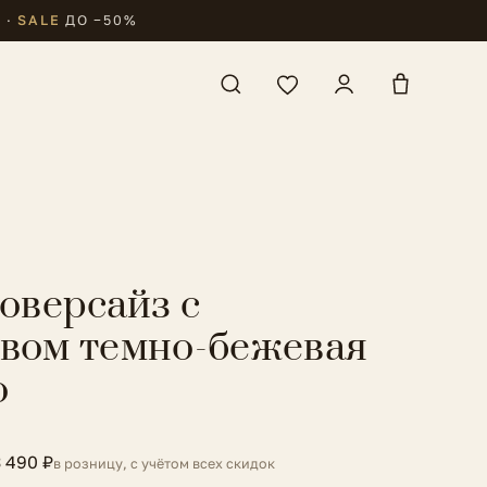
₽
·
SALE
ДО −50%
 оверсайз с
вом темно-бежевая
o
3 490 ₽
в розницу, с учётом всех скидок