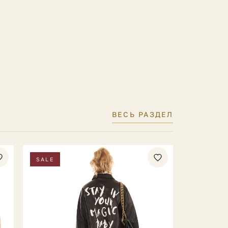
ели на фото
Рост 176 см., ОГ-ОТ-ОБ 93-61-90 см.
ели
42 IT
ВЕСЬ РАЗДЕЛ
SALE