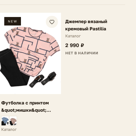
FV
Джемпер вязаный
NEW
NEW
кремовый Pastilia
Каталог
2 990 ₽
НЕТ В НАЛИЧИИ
Футболка с принтом
&quot;мишки&quot;
розовая Lebia
Каталог