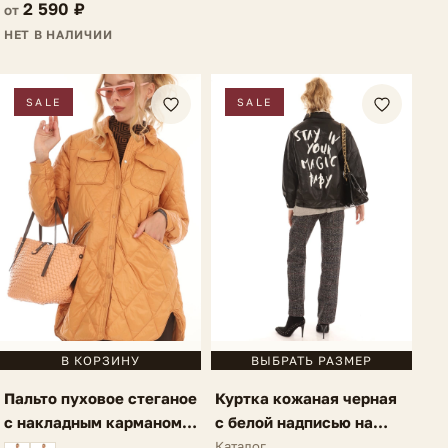
2 590 ₽
от
НЕТ В НАЛИЧИИ
SALE
SALE
В КОРЗИНУ
ВЫБРАТЬ РАЗМЕР
Пальто пуховое стеганое
Куртка кожаная черная
с накладным карманом
с белой надписью на
темно-оранжевое Ria
спине Lauria
Каталог