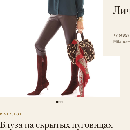
Всё 
Кос
Лич
Сумк
Туфл
Весь к
Плат
Всё 
Всё в
Толс
+7 (499)
Milano 
Трик
Футб
Юбк
Всё 
КАТАЛОГ
Блуза на скрытых пуговицах